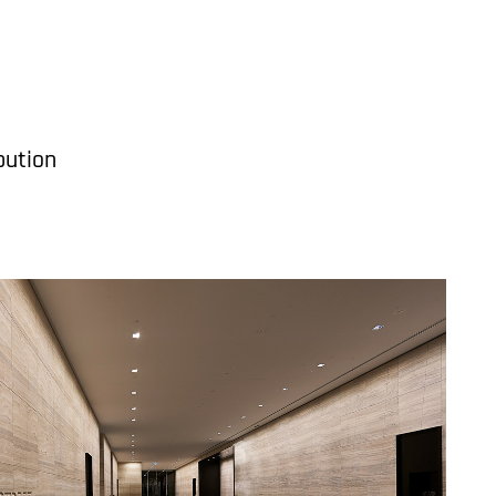
M
bution