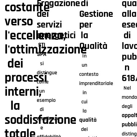
Erogazione
di
qua
costante
dei
Gestione
alla
verso
servizi
per
ese
l'eccellenza,
energetici
la
di
Qualità
lavo
STI
l'ottimizzazione
SPA
publ
In
dei
si
n
un
distingue
processi
contesto
618
come
imprenditoriale
interni,
Nel
un
in
mond
esempio
la
cui
degli
di
la
appalt
soddisfazione
eccellenza
qualità
pubbli
e
dei
totale
disting
affidabilità.