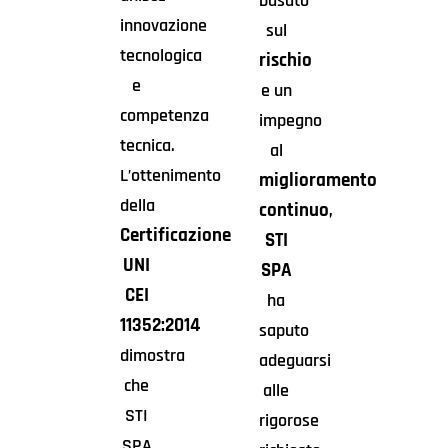
basato
innovazione
sul
tecnologica
rischio
e
e un
competenza
impegno
tecnica.
al
L’ottenimento
miglioramento
della
continuo
,
Certificazione
STI
UNI
SPA
CEI
ha
11352:2014
saputo
dimostra
adeguarsi
che
alle
STI
rigorose
SPA