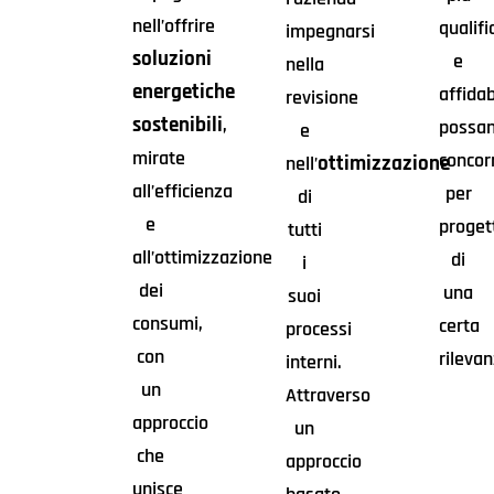
nell’offrire
qualifi
impegnarsi
soluzioni
e
nella
energetiche
affidab
revisione
sostenibili
,
possa
e
mirate
concor
ottimizzazione
nell’
all’efficienza
per
di
e
proget
tutti
all’ottimizzazione
di
i
dei
una
suoi
consumi,
certa
processi
con
rilevan
interni.
un
Attraverso
approccio
un
che
approccio
unisce