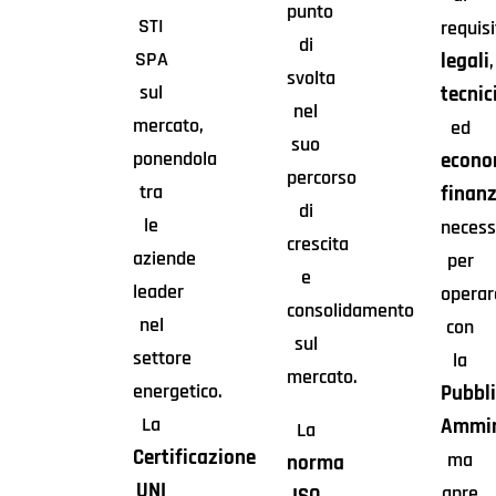
punto
STI
requisi
di
SPA
legali
,
svolta
sul
tecnic
nel
mercato,
ed
suo
ponendola
econo
percorso
tra
finanz
di
le
necess
crescita
aziende
per
e
leader
operar
consolidamento
nel
con
sul
settore
la
mercato.
energetico.
Pubbl
La
Ammin
La
Certificazione
ma
norma
UNI
apre