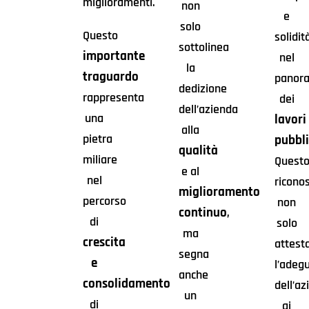
miglioramenti.
non
e
solo
Questo
solidit
sottolinea
importante
nel
la
traguardo
panor
dedizione
rappresenta
dei
dell’azienda
una
lavori
alla
pietra
pubbli
qualità
miliare
Quest
e al
nel
ricono
miglioramento
percorso
non
continuo
,
di
solo
ma
crescita
attest
segna
e
l’adeg
anche
consolidamento
dell’a
un
di
ai