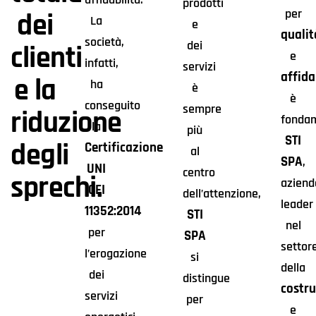
prodotti
per
dei
La
e
qualit
società,
dei
clienti
e
infatti,
servizi
affida
e la
ha
è
è
conseguito
sempre
riduzione
fondam
la
più
STI
degli
Certificazione
al
SPA
,
UNI
centro
sprechi.
aziend
CEI
dell’attenzione,
leader
11352:2014
STI
nel
per
SPA
settor
l’erogazione
si
della
dei
distingue
costr
servizi
per
e