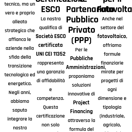
tecnico, ma un
ESCO
Partenariato
Fotovolta
vero e proprio
Pubblico
La nostra
Anche nel
alleato
Privato
qualifica di
settore del
strategico che
Società ESCO
fotovoltaico
,
(PPP)
affianca le
certificata
offriamo
aziende nella
Per le
UNI CEI 11352
formule
sfida della
Pubbliche
rappresenta
finanziarie
transizione
Amministrazioni
,
una garanzia
mirate per
tecnologica ed
proponiamo
di affidabilità
progetti di
energetica.
soluzioni
e
ogni
Negli anni,
innovative di
competenza.
dimensione e
abbiamo
Project
Questa
tipologia
saputo
Financing
certificazione
(industriale,
integrare la
attraverso la
non solo
agricolo,
nostra
formula del