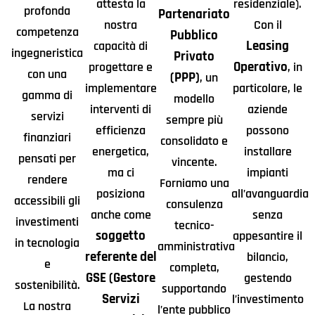
attesta la
residenziale).
profonda
Partenariato
nostra
Con il
competenza
Pubblico
Leasing
capacità di
ingegneristica
Privato
Operativo
progettare e
, in
con una
(PPP)
, un
implementare
particolare, le
gamma di
modello
interventi di
aziende
servizi
sempre più
efficienza
possono
finanziari
consolidato e
energetica,
installare
pensati per
vincente.
ma ci
impianti
rendere
Forniamo una
posiziona
all’avanguardia
accessibili gli
consulenza
anche come
senza
investimenti
tecnico-
soggetto
appesantire il
in tecnologia
amministrativa
referente del
bilancio,
e
completa,
GSE (Gestore
gestendo
sostenibilità.
supportando
Servizi
l’investimento
La nostra
l’ente pubblico