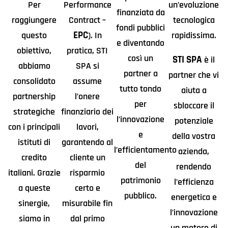
Per
Performance
un’evoluzione
finanziata da
raggiungere
Contract –
tecnologica
fondi pubblici
EPC
questo
). In
rapidissima.
e diventando
obiettivo,
pratica, STI
così un
STI SPA
è il
abbiamo
SPA si
partner a
partner che vi
consolidato
assume
tutto tondo
aiuta a
partnership
l’onere
per
sbloccare il
strategiche
finanziario dei
l’innovazione
potenziale
con i principali
lavori,
e
della vostra
istituti di
garantendo al
l’efficientamento
azienda,
credito
cliente un
del
rendendo
italiani. Grazie
risparmio
patrimonio
l’efficienza
a queste
certo e
pubblico.
energetica e
sinergie,
misurabile fin
l’innovazione
siamo in
dal primo
un motore di