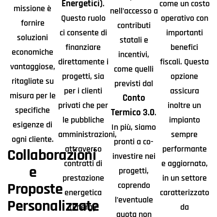
Energetici)
.
come un costo
missione è
nell’accesso a
Questo ruolo
operativo con
fornire
contributi
ci consente di
importanti
soluzioni
statali e
finanziare
benefici
economiche
incentivi,
direttamente i
fiscali. Questa
vantaggiose,
come quelli
progetti, sia
opzione
ritagliate su
previsti dal
per i clienti
assicura
misura per le
Conto
privati che per
inoltre un
specifiche
Termico 3.0
.
le pubbliche
impianto
esigenze di
In più, siamo
amministrazioni,
sempre
ogni cliente.
pronti a co-
attraverso
performante
Collaborazioni
investire nei
contratti di
e aggiornato,
e
progetti,
prestazione
in un settore
Proposte
coprendo
energetica
caratterizzato
l’eventuale
Personalizzate
(Energy
da
quota non