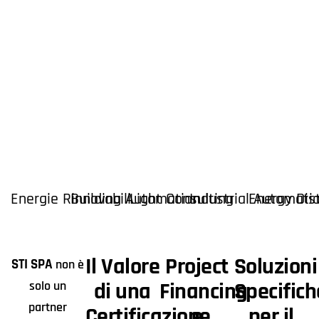
Energie Rinnovabili
Building Automation
Light Consulting
Industrial Automati
Energy Dis
Il Valore
Project
Soluzioni
STI SPA
non è
di una
Financing
Specifich
solo un
partner
Certificazione
e
per il