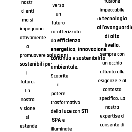
fusione
nostri
verso
impeccabile
clienti
un
tecnologia
di
ma si
futuro
all’avanguardi
impegnano
caratterizzato
di alto
attivamente
efficienza
da
livello
,
a
energetica
innovazione
,
sempre con
soluzioni
promuovere
continua
sostenibilità
e
un occhio
sostenibili
per
ambientale
.
attento alle
il
Scoprite
esigenze e al
futuro.
il
contesto
La
potere
specifico. La
nostra
trasformativo
nostra
visione
luce
STI
della
con
expertise ci
si
SPA
e
consente di
estende
illuminate