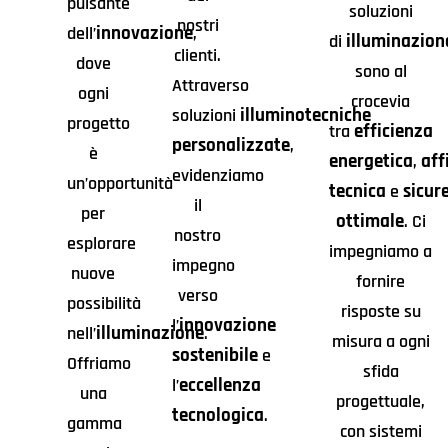
pulsante
soluzioni
nostri
innovazione
dell’
,
illuminazion
di
clienti.
dove
sono al
Attraverso
ogni
crocevia
illuminotecniche
soluzioni
progetto
efficienza
tra
personalizzate
,
è
energetica
aff
,
evidenziamo
un’opportunità
tecnica
sicur
e
il
per
ottimale
. Ci
nostro
esplorare
impegniamo a
impegno
nuove
fornire
verso
possibilità
risposte su
innovazione
l’
illuminazione
nell’
.
misura a ogni
sostenibile
e
Offriamo
sfida
eccellenza
l’
una
progettuale,
tecnologica
.
gamma
con sistemi