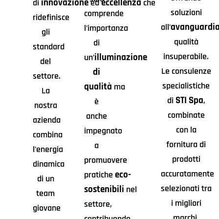
innovazione
eccellenza
di
ed
che
soluzioni
comprende
ridefinisce
avanguardi
all’
l’importanza
gli
qualità
di
standard
insuperabile.
illuminazione
un’
del
Le consulenze
di
settore.
specialistiche
qualità
ma
La
STI Spa
di
,
è
nostra
combinate
anche
azienda
con la
impegnato
combina
fornitura di
a
l’energia
prodotti
promuovere
dinamica
accuratamente
eco-
pratiche
di un
selezionati tra
sostenibili
nel
team
i migliori
settore,
giovane
marchi,
contribuendo