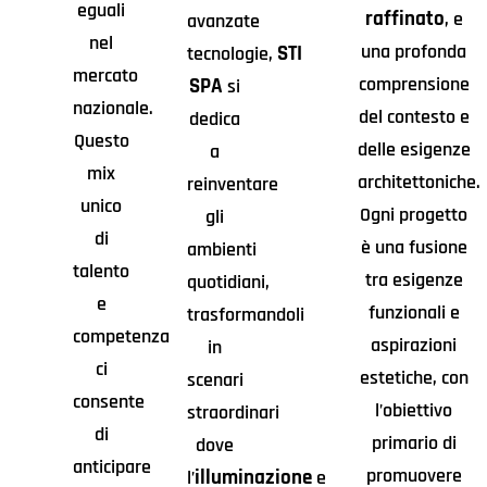
eguali
raffinato
, e
avanzate
nel
una profonda
STI
tecnologie,
mercato
comprensione
SPA
si
nazionale.
del contesto e
dedica
Questo
delle esigenze
a
mix
architettoniche.
reinventare
unico
Ogni progetto
gli
di
è una fusione
ambienti
talento
tra esigenze
quotidiani,
e
funzionali e
trasformandoli
competenza
aspirazioni
in
ci
estetiche, con
scenari
consente
l’obiettivo
straordinari
di
primario di
dove
anticipare
promuovere
illuminazione
l’
e