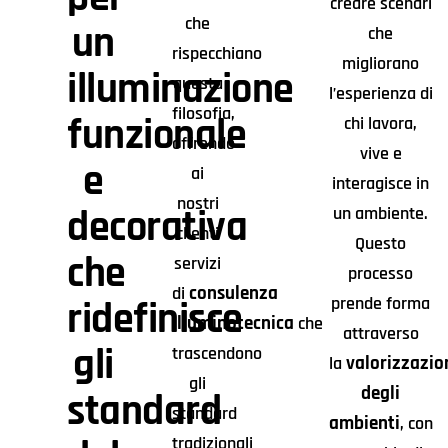
creare scenari
che
un
che
rispecchiano
migliorano
illuminazione
questa
l’esperienza di
filosofia,
funzionale
chi lavora,
offrendo
vive e
e
ai
interagisce in
nostri
decorativa
un ambiente.
clienti
Questo
che
servizi
processo
consulenza
di
prende forma
ridefinisce
illuminotecnica
che
attraverso
gli
trascendono
valorizzazio
la
gli
degli
standard
standard
ambienti
, con
tradizionali