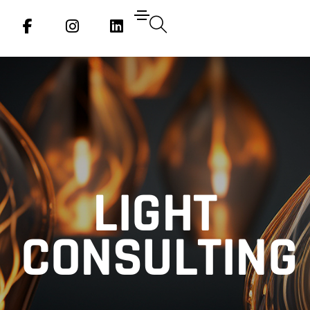
Social
Social
Social
Media
Media
Media
LIGHT
CONSULTING