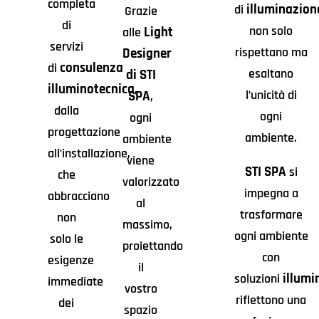
completa
illuminazion
di
Grazie
di
non solo
Light
alle
servizi
rispettano ma
Designer
consulenza
di
esaltano
di STI
illuminotecnica
,
l’unicità di
SPA
,
dalla
ogni
ogni
progettazione
ambiente.
ambiente
all’installazione,
viene
STI SPA
si
che
valorizzato
impegna a
abbracciano
al
trasformare
non
massimo,
ogni ambiente
solo le
proiettando
con
esigenze
il
illumi
soluzioni
immediate
vostro
riflettono una
dei
spazio