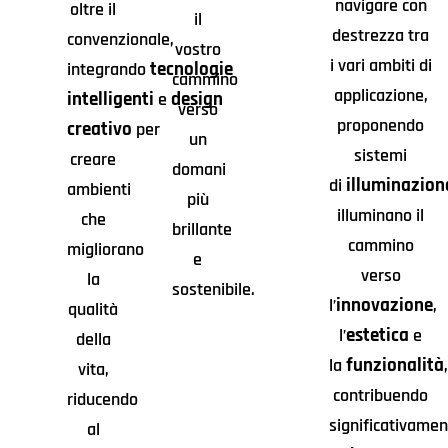
navigare con
oltre il
il
destrezza tra
convenzionale,
vostro
i vari ambiti di
tecnologie
integrando
cammino
applicazione,
intelligenti
design
e
verso
proponendo
creativo
per
un
sistemi
creare
domani
illuminazion
di
ambienti
più
illuminano il
che
brillante
cammino
migliorano
e
verso
la
sostenibile.
innovazione
l’
,
qualità
estetica
l’
e
della
funzionalità
la
,
vita,
contribuendo
riducendo
significativamen
al