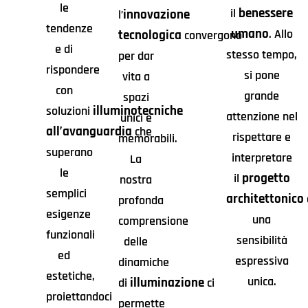
le
benessere
il
innovazione
l’
tendenze
umano
. Allo
tecnologica
convergono
e di
stesso tempo,
per dar
rispondere
si pone
vita a
con
grande
spazi
illuminotecniche
soluzioni
attenzione nel
unici e
all’avanguardia
che
rispettare e
memorabili.
superano
interpretare
La
le
progetto
il
nostra
semplici
architettonico
profonda
esigenze
una
comprensione
funzionali
sensibilità
delle
ed
espressiva
dinamiche
estetiche,
unica.
illuminazione
di
ci
proiettandoci
permette