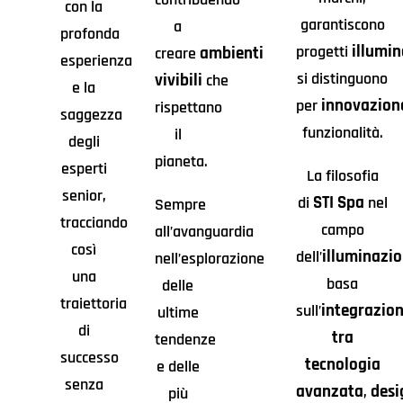
con la
garantiscono
a
profonda
illumin
progetti
ambienti
creare
esperienza
si distinguono
vivibili
che
e la
innovazion
per
rispettano
saggezza
funzionalità.
il
degli
pianeta.
esperti
La filosofia
senior,
STI Spa
di
nel
Sempre
tracciando
campo
all’avanguardia
così
illuminazi
dell’
nell’esplorazione
una
basa
delle
traiettoria
integrazio
sull’
ultime
di
tra
tendenze
successo
tecnologia
e delle
senza
avanzata
desi
,
più