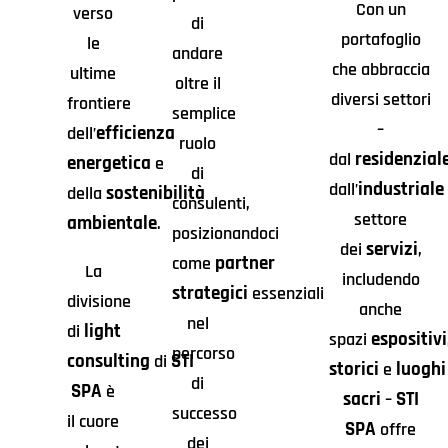
Con un
verso
di
portafoglio
le
andare
che abbraccia
ultime
oltre il
diversi settori
frontiere
semplice
–
efficienza
dell’
ruolo
residenzial
dal
energetica
e
di
industriale
dall’
sostenibilità
della
consulenti,
settore
ambientale
.
posizionandoci
servizi
dei
,
partner
come
La
includendo
strategici
essenziali
divisione
anche
nel
light
di
espositivi
spazi
percorso
consulting
STI
di
storici
luoghi
e
di
SPA
è
sacri
STI
–
successo
il cuore
SPA
offre
dei