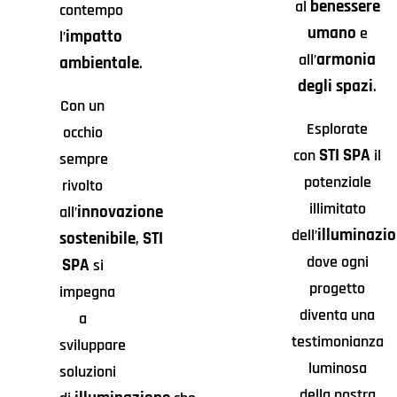
benessere
al
contempo
umano
e
impatto
l’
armonia
all’
ambientale
.
degli spazi
.
Con un
Esplorate
occhio
STI SPA
con
il
sempre
potenziale
rivolto
illimitato
innovazione
all’
illuminazi
dell’
sostenibile
STI
,
dove ogni
SPA
si
progetto
impegna
diventa una
a
testimonianza
sviluppare
luminosa
soluzioni
della nostra