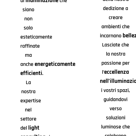
illuminazione
di
che
dedizione a
siano
creare
non
ambienti che
solo
belle
incarnano
esteticamente
Lasciate che
raffinate
la nostra
ma
passione per
energeticamente
anche
eccellenza
l’
efficienti
.
nell’illuminazi
La
i vostri spazi,
nostra
guidandovi
expertise
verso
nel
soluzioni
settore
luminose che
light
del
celebrano