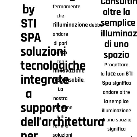
Consultin
by
fermamente
oltre la
che
STI
semplice
illuminazione
l’
debba
illumina
SPA
andare
di uno
di pari
soluzioni
spazio
passo
tecnologiche
con
Progettare
innovazione
l’
luce
STI
la
con
integrate
responsabile
.
Spa
significa
La
a
andare oltre
nostra
la semplice
supporto
missione
illuminazione
è di
dell’architettura
di uno spazio;
fornire
significa
per
soluzioni