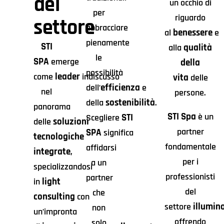
del
un occhio di
per
riguardo
settore
abbracciare
benessere
al
e
pienamente
STI
qualità
alla
le
SPA
emerge
della
possibilità
leader
come
indiscusso
vita
delle
efficienza
dell’
e
nel
persone.
sostenibilità
della
.
panorama
STI Spa
è un
STI
Scegliere
soluzioni
delle
partner
SPA
significa
tecnologiche
fondamentale
affidarsi
integrate
,
per i
a un
specializzandosi
professionisti
partner
light
in
del
che
consulting
con
illumin
settore
non
un’impronta
offrendo
solo