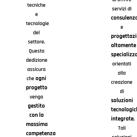
tecniche
servizi di
e
consulenz
tecnologie
e
del
progettaz
settore.
altamente
Questa
specializza
dedizione
orientati
assicura
alla
ogni
che
creazione
progetto
di
venga
soluzioni
gestito
tecnologic
con la
integrate
.
massima
Tali
competenza