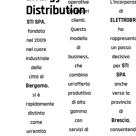
operative
L’incorpora
Distribution
dei propri
di
ELETTROBR
clienti.
STI SPA
,
Questo
ha
fondata
modello
rappresent
nel 2009
di
un passo
nel cuore
business,
decisivo
industriale
STI
che
per
della
SPA
combina
città di
un’offerta
anche
Bergamo
,
produttiva
verso la
si è
di alta
provincia
rapidamente
gamma
di
distinta
Brescia
con
,
come
servizi di
consentend
un’entità