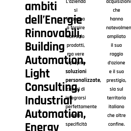
L’azienda
acquisizioni
ambiti
si
che
dell’Energie
impegna
hanno
a fornire
notevolmen
Rinnovabili,
non solo
ampliato
Building
prodotti,
il suo
ma vere
raggio
Automation,
e proprie
d’azione
Light
soluzioni
e il suo
personalizzate
,
prestigio,
Consulting,
capaci di
sia sul
Industrial
integrarsi
territorio
perfettamente
italiano
Automation,
nelle
che oltre
Energy
specificità
confine.