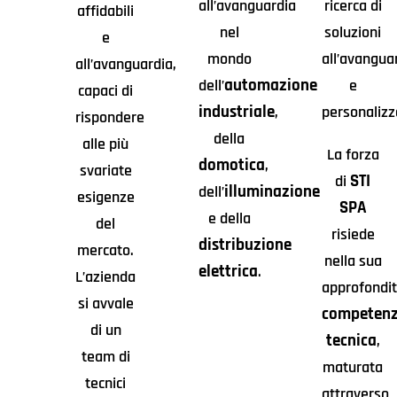
all’avanguardia
ricerca di
affidabili
nel
soluzioni
e
mondo
all’avangua
all’avanguardia,
automazione
dell’
e
capaci di
industriale
,
personalizz
rispondere
della
alle più
La forza
domotica
,
svariate
STI
di
illuminazione
dell’
esigenze
SPA
e della
del
risiede
distribuzione
mercato.
nella sua
elettrica
.
L’azienda
approfondi
si avvale
competen
di un
tecnica
,
team di
maturata
tecnici
attraverso