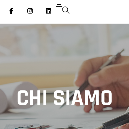
Social
Social
Social
Media
Media
Media
CHI SIAMO