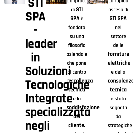
STI
L’approccio
La rapida
STI
di
ascesa di
SPA
SPA
STI SPA
è
-
fondato
nel
su una
settore
leader
filosofia
delle
in
forniture
aziendale
elettriche
che pone
Soluzioni
al centro
e della
Tecnologiche
eccellenza
consulenz
l’
tecnica
tecnica
Integrate
e la
è stata
soddisfazione
segnata
specializzata
del
da
negli
cliente
.
strategiche