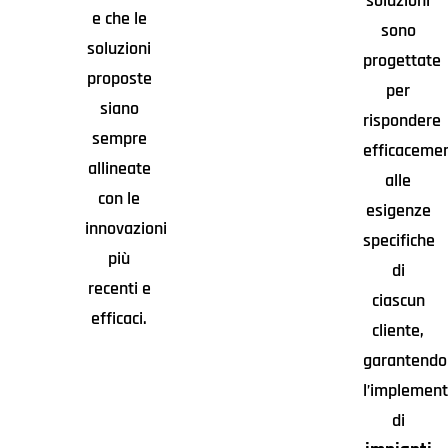
soluzioni
e che le
sono
soluzioni
progettate
proposte
per
siano
rispondere
sempre
efficaceme
allineate
alle
con le
esigenze
innovazioni
specifiche
più
di
recenti e
ciascun
efficaci.
cliente,
garantendo
l’implemen
di