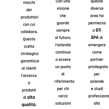
Con una
queste
marchi
visione
diverse
dei
che
aree ha
produttori
guarda
permesso
con cui
STI
sempre
a
collabora.
SPA
al futuro,
di
Questa
l’azienda
emergere
scelta
continua
come
strategica
a essere
partner
garantisce
un punto
privilegiato
ai clienti
di
per
l’accesso
riferimento
aziende
a
per chi
e studi
prodotti
cerca
professiona
alta
di
soluzioni
alla
qualità
,