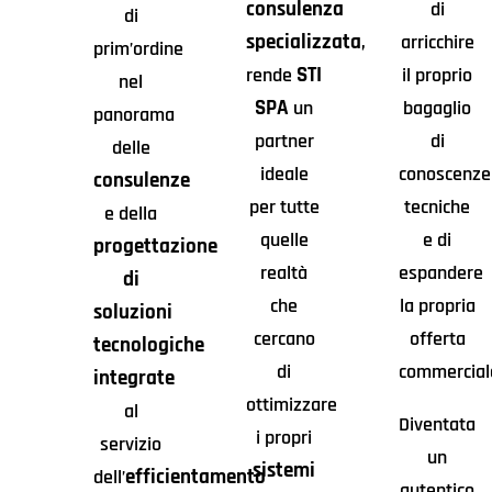
consulenza
di
di
specializzata
,
arricchire
prim’ordine
STI
rende
il proprio
nel
SPA
un
bagaglio
panorama
partner
di
delle
ideale
conoscenze
consulenze
per tutte
tecniche
e della
quelle
e di
progettazione
realtà
espandere
di
che
la propria
soluzioni
cercano
offerta
tecnologiche
di
commercial
integrate
ottimizzare
al
Diventata
i propri
servizio
un
sistemi
efficientamento
dell’
autentico