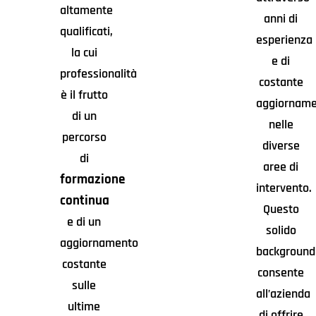
altamente
anni di
qualificati,
esperienza
la cui
e di
professionalità
costante
è il frutto
aggiornam
di un
nelle
percorso
diverse
di
aree di
formazione
intervento.
continua
Questo
e di un
solido
aggiornamento
background
costante
consente
sulle
all’azienda
ultime
di offrire