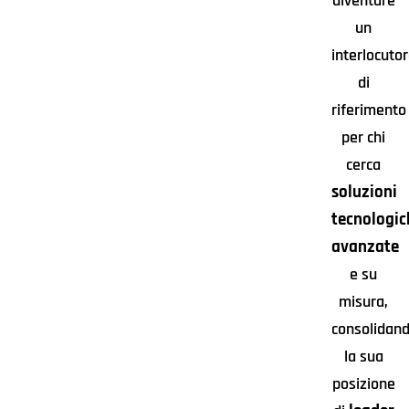
diventare
un
interlocuto
di
riferimento
per chi
cerca
soluzioni
tecnologic
avanzate
e su
misura,
consolidan
la sua
posizione