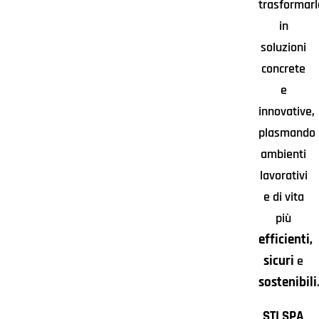
trasformarl
in
soluzioni
concrete
e
innovative,
plasmando
ambienti
lavorativi
e di vita
più
efficienti,
sicuri
e
sostenibili
STI SPA