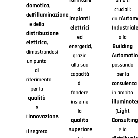
forniture
ambiti
domotica
,
di
cruciali:
illuminazione
dell’
impianti
Autom
dall’
e della
elettrici
Industrial
distribuzione
ed
alla
elettrica
,
Building
energetici,
dimostrandosi
Automati
grazie
un punto
alla sua
passando
di
capacità
per la
riferimento
di
consulenza
per la
fondere
in ambito
qualità
illuminote
insieme
e
Light
la
(
innovazione
l’
.
qualità
Consultin
superiore
e la
Il segreto