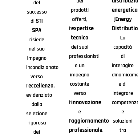
distribuzi
dei
del
energetica
prodotti
successo
Energy
offerti,
(
STI
di
expertise
Distributi
l’
SPA
tecnico
La
risiede
dei suoi
capacità
nel suo
professionisti
di
impegno
e un
interagire
incondizionato
impegno
dinamicam
verso
costante
e di
eccellenza
l’
,
verso
integrare
evidenziato
innovazione
l’
competenz
dalla
e
e
selezione
aggiornamento
l’
soluzioni
rigorosa
professionale
.
tra
dei