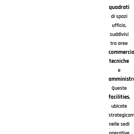
quadrati
di spazi
ufficio,
suddivisi
tra aree
commercial
tecniche
e
amministr
Queste
facilities
,
ubicate
strategica
nelle sedi
operative