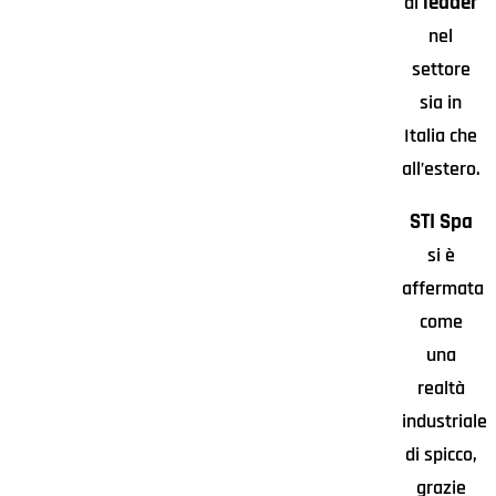
leader
di
nel
settore
sia in
Italia che
all’estero.
STI Spa
si è
affermata
come
una
realtà
industriale
di spicco,
grazie