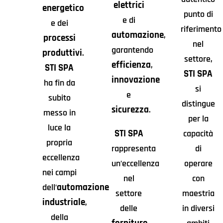
elettrici
energetico
punto di
e di
e dei
riferimento
automazione
,
processi
nel
garantendo
produttivi
.
settore,
efficienza
,
STI SPA
STI SPA
innovazione
ha fin da
si
e
subito
distingue
sicurezza
.
messo in
per la
luce la
STI SPA
capacità
propria
rappresenta
di
eccellenza
un’eccellenza
operare
nei campi
nel
con
automazione
dell’
settore
maestria
industriale
,
delle
in diversi
della